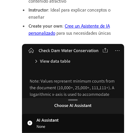
contenido atractivo
Instructor
: Ideal para explicar conceptos o
enseñar
Create your own
:
Cree un Asistente de IA
personalizado
para sus necesidades únicas