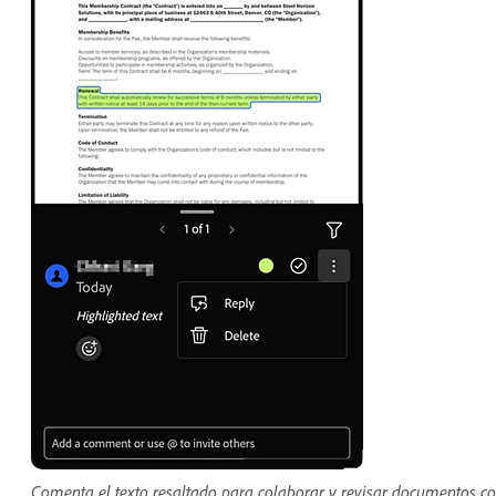
Comenta el texto resaltado para colaborar y revisar documentos c