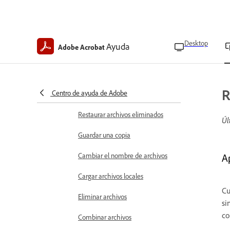
Elegir modos de visualización de
PDF
Buscar texto en PDF
Desktop
Ayuda
Adobe Acrobat
Añadir páginas como marcadores
Administrar marcadores
R
Centro de ayuda de Adobe
Ver índice
Restaurar archivos eliminados
Úl
Guardar una copia
Cambiar el nombre de archivos
A
Cargar archivos locales
Cu
Eliminar archivos
si
co
Combinar archivos