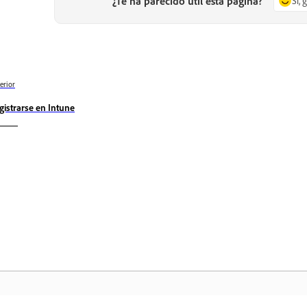
¿Te ha parecido útil esta página?
Sí, 
erior
gistrarse en Intune