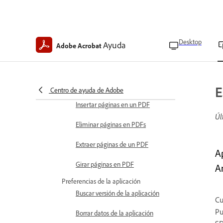
Editar archivos escaneados
Agregar dibujos a PDF
Desktop
Ayuda
Adobe Acrobat
Modificar imágenes
Editar y organizar archivos PDF
Recortar páginas en un PDF
E
Centro de ayuda de Adobe
Insertar páginas en un PDF
Úl
Eliminar páginas en PDFs
Extraer páginas de un PDF
A
Girar páginas en PDF
A
Preferencias de la aplicación
Buscar versión de la aplicación
Cu
Pu
Borrar datos de la aplicación