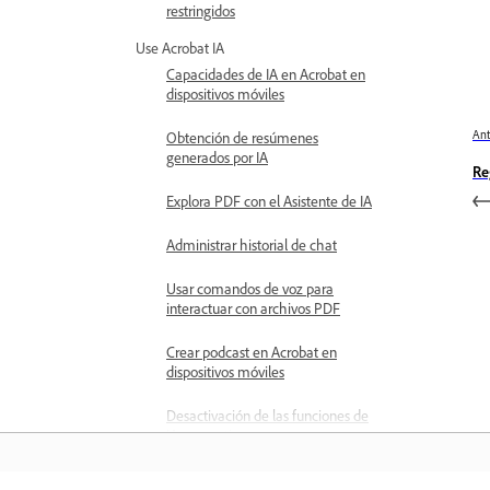
restringidos
Use Acrobat IA
Capacidades de IA en Acrobat en
dispositivos móviles
Ant
Obtención de resúmenes
generados por IA
Re
Explora PDF con el Asistente de IA
Administrar historial de chat
Usar comandos de voz para
interactuar con archivos PDF
Crear podcast en Acrobat en
dispositivos móviles
Desactivación de las funciones de
IA generativa
Explorar PDF Spaces