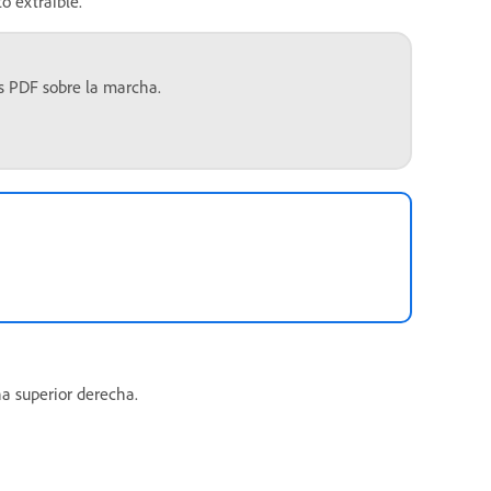
o extraíble.
s PDF sobre la marcha.
na superior derecha.