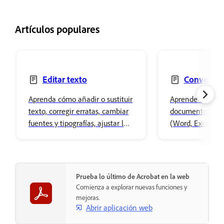
Artículos populares
Editar texto
Convertir 
PDF
Aprenda cómo añadir o sustituir
Aprende a conve
texto, corregir erratas, cambiar
documentos de M
fuentes y tipografías, ajustar la
(Word, Excel o 
alineación y redimensionar
otros formatos d
texto.
compatibles a P
Prueba lo último de Acrobat en la web
Comienza a explorar nuevas funciones y
mejoras.
Abrir aplicación web