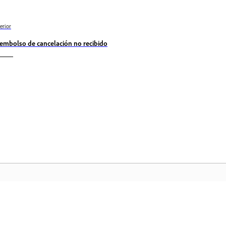
erior
embolso de cancelación no recibido
Comunidad
In