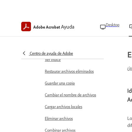
Elegir modos de visualización de
PDF
Buscar texto en PDF
Desktop
Ayuda
Adobe Acrobat
Añadir páginas como marcadores
Administrar marcadores
E
Centro de ayuda de Adobe
Ver índice
Úl
Restaurar archivos eliminados
Guardar una copia
I
Cambiar el nombre de archivos
A
Cargar archivos locales
Lo
Eliminar archivos
di
Combinar archivos