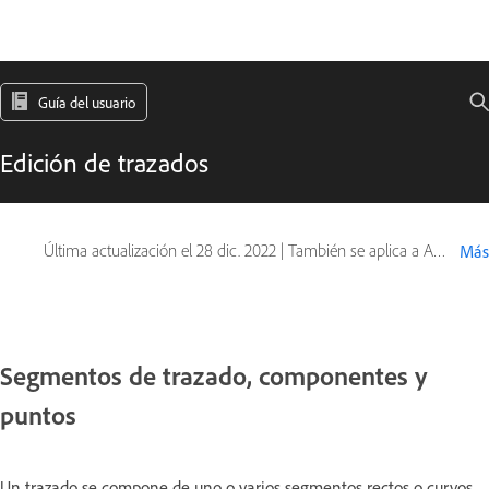
Guía del usuario
Edición de trazados
Última actualización el
28 dic. 2022
|
También se aplica a Adobe Photoshop CS6
Más
Segmentos de trazado, componentes y
puntos
Un trazado se compone de uno o varios segmentos rectos o curvos.