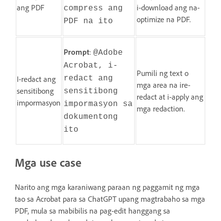
ang PDF
i-download ang na-
compress ang
optimize na PDF.
PDF na ito
Prompt
:
@Adobe
Acrobat, i-
Pumili ng text o
I-redact ang
redact ang
mga area na ire-
sensitibong
sensitibong
redact at i-apply ang
impormasyon
impormasyon sa
mga redaction.
dokumentong
ito
Mga use case
Narito ang mga karaniwang paraan ng paggamit ng mga
tao sa Acrobat para sa ChatGPT upang magtrabaho sa mga
PDF, mula sa mabibilis na pag-edit hanggang sa