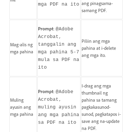
ang pinagsama-
mga PDF na ito
samang PDF.
Prompt
:
@Adobe
Acrobat,
Piliin ang mga
Mag-alis ng
tanggalin ang
pahina at i-delete
mga pahina
mga pahina 5-7
ang mga ito.
mula sa PDF na
ito
I-drag ang mga
Prompt
:
@Adobe
thumbnail ng
Muling
Acrobat,
pahina sa tamang
ayusin ang
pagkakasunod-
muling ayusin
mga pahina
sunod, pagkatapos i-
ang mga pahina
save ang na-update
sa PDF na ito
na PDF.