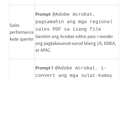
Prompt
:
@Adobe Acrobat,
pagsamahin ang mga regional
Sales
sales PDF sa isang file
performance
Gamitin ang Acrobat editor para i-reorder
kada quarter
ang pagkakasunod-sunod bilang US, EMEA,
at APAC.
Prompt 1
:
@Adobe Acrobat, i-
convert ang mga sulat-kamay
na mga tala ko ng meeting sa
Buod ng
PDF
sulat-kamay
Prompt 2
:
@Adobe Acrobat, ibuod
na mga tala
ang mga pangunahing takeaway
mula sa mga tala sa meeting
na ito