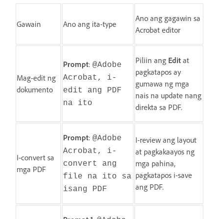
Ano ang gagawin sa
Gawain
Ano ang ita-type
Acrobat editor
Piliin ang
Edit
at
Prompt
:
@Adobe
pagkatapos ay
Mag-edit ng
Acrobat, i-
gumawa ng mga
dokumento
edit ang PDF
nais na update nang
na ito
direkta sa PDF.
Prompt
:
@Adobe
I-review ang layout
Acrobat, i-
at pagkakaayos ng
I-convert sa
mga pahina,
convert ang
mga PDF
pagkatapos i-save
file na ito sa
ang PDF.
isang PDF