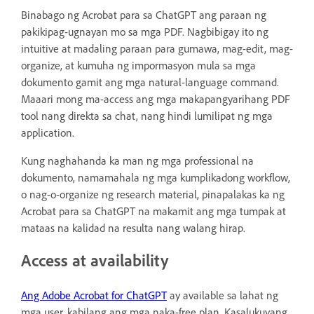
Binabago ng Acrobat para sa ChatGPT ang paraan ng
pakikipag-ugnayan mo sa mga PDF. Nagbibigay ito ng
intuitive at madaling paraan para gumawa, mag-edit, mag-
organize, at kumuha ng impormasyon mula sa mga
dokumento gamit ang mga natural-language command.
Maaari mong ma-access ang mga makapangyarihang PDF
tool nang direkta sa chat, nang hindi lumilipat ng mga
application.
Kung naghahanda ka man ng mga professional na
dokumento, namamahala ng mga kumplikadong workflow,
o nag-o-organize ng research material, pinapalakas ka ng
Acrobat para sa ChatGPT na makamit ang mga tumpak at
mataas na kalidad na resulta nang walang hirap.
Access at availability
Ang Adobe Acrobat for ChatGPT
ay available sa lahat ng
mga user, kabilang ang mga naka-free plan. Kasalukuyang