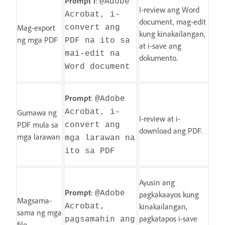
Prompt 1
:
@Adobe
I-review ang Word
Acrobat, i-
document, mag-edit
Mag-export
convert ang
kung kinakailangan,
ng mga PDF
PDF na ito sa
at i-save ang
mai-edit na
dokumento.
Word document
Prompt
:
@Adobe
Gumawa ng
Acrobat, i-
I-review at i-
PDF mula sa
convert ang
download ang PDF.
mga larawan
mga larawan na
ito sa PDF
Ayusin ang
Prompt
:
@Adobe
pagkakaayos kung
Magsama-
kinakailangan,
Acrobat,
sama ng mga
pagkatapos i-save
pagsamahin ang
file