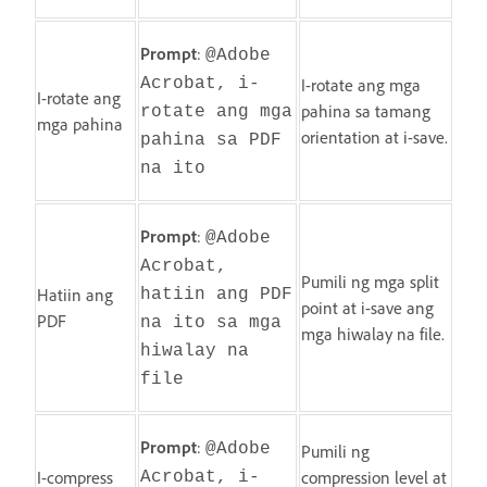
Prompt
:
@Adobe
Acrobat, i-
I-rotate ang mga
I-rotate ang
pahina sa tamang
rotate ang mga
mga pahina
orientation at i-save.
pahina sa PDF
na ito
Prompt
:
@Adobe
Acrobat,
Pumili ng mga split
Hatiin ang
hatiin ang PDF
point at i-save ang
PDF
na ito sa mga
mga hiwalay na file.
hiwalay na
file
Prompt
:
@Adobe
Pumili ng
I-compress
compression level at
Acrobat, i-