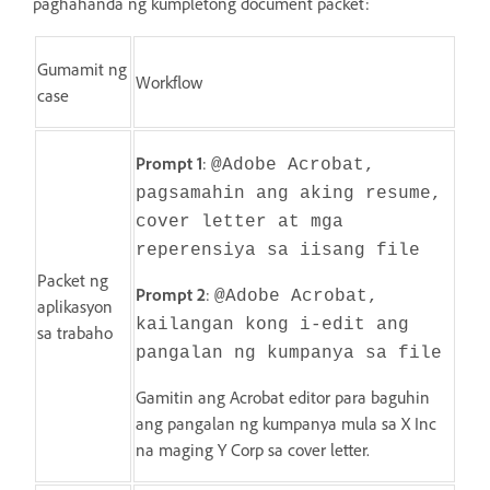
paghahanda ng kumpletong document packet:
Gumamit ng
Workflow
case
Prompt 1
:
@Adobe Acrobat,
pagsamahin ang aking resume,
cover letter at mga
reperensiya sa iisang file
Packet ng
Prompt 2
:
@Adobe Acrobat,
aplikasyon
kailangan kong i-edit ang
sa trabaho
pangalan ng kumpanya sa file
Gamitin ang Acrobat editor para baguhin
ang pangalan ng kumpanya mula sa X Inc
na maging Y Corp sa cover letter.