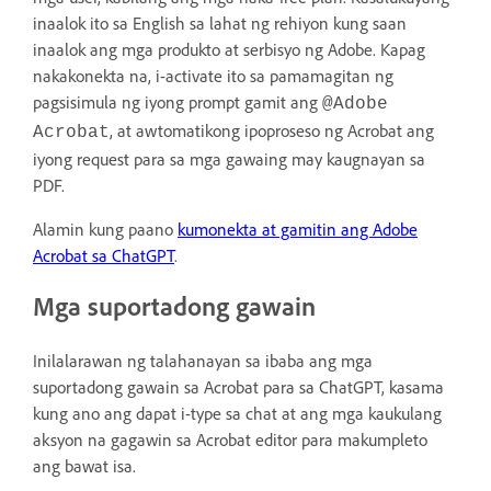
inaalok ito sa English sa lahat ng rehiyon kung saan
inaalok ang mga produkto at serbisyo ng Adobe. Kapag
nakakonekta na, i-activate ito sa pamamagitan ng
pagsisimula ng iyong prompt gamit ang
@Adobe
, at awtomatikong ipoproseso ng Acrobat ang
Acrobat
iyong request para sa mga gawaing may kaugnayan sa
PDF.
Alamin kung paano
kumonekta at gamitin ang Adobe
Acrobat sa ChatGPT
.
Mga suportadong gawain
Inilalarawan ng talahanayan sa ibaba ang mga
suportadong gawain sa Acrobat para sa ChatGPT, kasama
kung ano ang dapat i-type sa chat at ang mga kaukulang
aksyon na gagawin sa Acrobat editor para makumpleto
ang bawat isa.