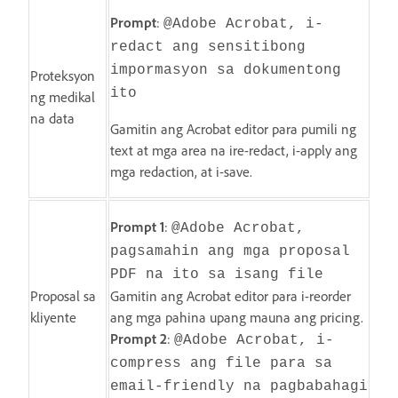
Prompt
:
@Adobe Acrobat, i-
redact ang sensitibong
impormasyon sa dokumentong
Proteksyon
ito
ng medikal
na data
Gamitin ang Acrobat editor para pumili ng
text at mga area na ire-redact, i-apply ang
mga redaction, at i-save.
Prompt 1
:
@Adobe Acrobat,
pagsamahin ang mga proposal
PDF na ito sa isang file
Proposal sa
Gamitin ang Acrobat editor para i-reorder
kliyente
ang mga pahina upang mauna ang pricing.
Prompt 2
:
@Adobe Acrobat, i-
compress ang file para sa
email-friendly na pagbabahagi