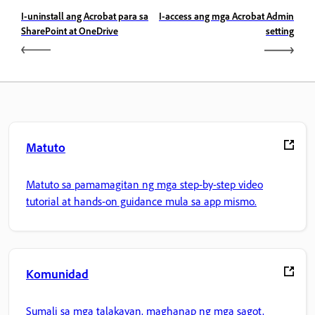
I-uninstall ang Acrobat para sa
I-access ang mga Acrobat Admin
SharePoint at OneDrive
setting
Matuto
Matuto sa pamamagitan ng mga step-by-step video
tutorial at hands-on guidance mula sa app mismo.
Komunidad
Sumali sa mga talakayan, maghanap ng mga sagot,