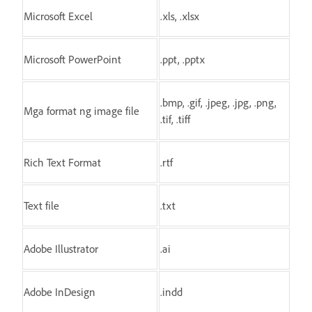
Microsoft Excel
.xls, .xlsx
Microsoft PowerPoint
.ppt, .pptx
.bmp, .gif, .jpeg, .jpg, .png,
Mga format ng image file
.tif, .tiff
Rich Text Format
.rtf
Text file
.txt
Adobe Illustrator
.ai
Adobe InDesign
.indd