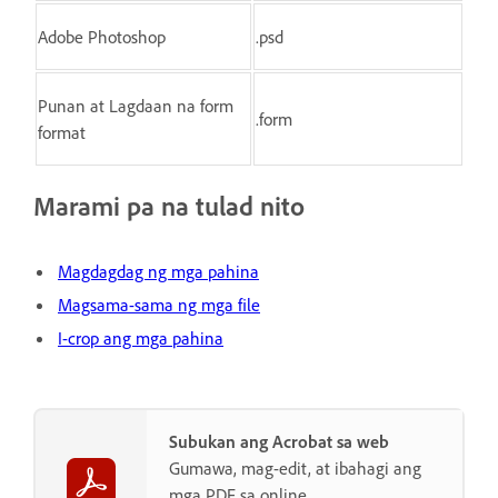
Adobe Photoshop
.psd
Punan at Lagdaan na form
.form
format
Marami pa na tulad nito
Magdagdag ng mga pahina
Magsama-sama ng mga file
I-crop ang mga pahina
Subukan ang Acrobat sa web
Gumawa, mag-edit, at ibahagi ang
mga PDF sa online.