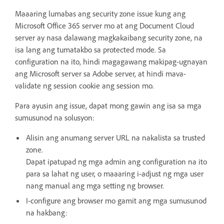
Maaaring lumabas ang security zone issue kung ang
Microsoft Office 365 server mo at ang Document Cloud
server ay nasa dalawang magkakaibang security zone, na
isa lang ang tumatakbo sa protected mode. Sa
configuration na ito, hindi magagawang makipag-ugnayan
ang Microsoft server sa Adobe server, at hindi mava-
validate ng session cookie ang session mo.
Para ayusin ang issue, dapat mong gawin ang isa sa mga
sumusunod na solusyon:
Alisin ang anumang server URL na nakalista sa trusted
zone.
Dapat ipatupad ng mga admin ang configuration na ito
para sa lahat ng user, o maaaring i-adjust ng mga user
nang manual ang mga setting ng browser.
I-configure ang browser mo gamit ang mga sumusunod
na hakbang: