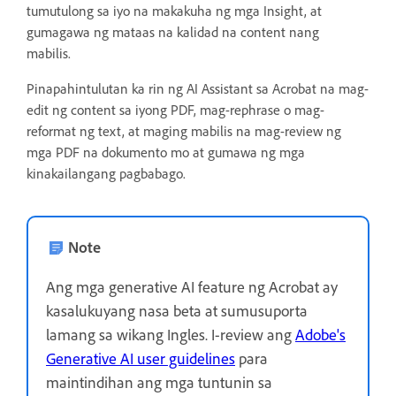
tumutulong sa iyo na makakuha ng mga Insight, at
gumagawa ng mataas na kalidad na content nang
mabilis.
Pinapahintulutan ka rin ng AI Assistant sa Acrobat na mag-
edit ng content sa iyong PDF, mag-rephrase o mag-
reformat ng text, at maging mabilis na mag-review ng
mga PDF na dokumento mo at gumawa ng mga
kinakailangang pagbabago.
Note
Ang mga generative AI feature ng Acrobat ay
kasalukuyang nasa beta at sumusuporta
lamang sa wikang Ingles. I-review ang
Adobe's
Generative AI user guidelines
para
maintindihan ang mga tuntunin sa