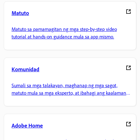
Matuto
Matuto sa pamamagitan ng mga step-by-step video
tutorial at hands-on guidance mula sa app mismo.
Komunidad
Sumali sa mga talakayan, maghanap ng mga sagot,
matuto mula sa mga eksperto, at ibahagi ang kaalaman
mo.
Adobe Home