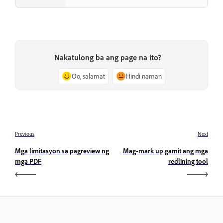
Nakatulong ba ang page na ito?
Oo, salamat
Hindi naman
Previous
Next
Mga limitasyon sa pagreview ng
Mag-mark up gamit ang mga
mga PDF
redlining tool