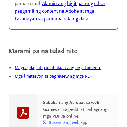
pamamahal.
Alamin ang higit pa tungkol sa
paggamit ng content ng Adobe at mga
kasanayan sa pamamahala ng data
.
Marami pa na tulad nito
Magdagdag at pamahalaan ang mga komento
Mga limitasyon sa pagreview ng mga PDF
Subukan ang Acrobat sa web
Gumawa, mag-edit, at ibahagi ang
mga PDF sa online.
Buksan ang web app