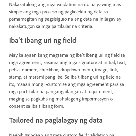
Nakakatulong ang mga validation na ito na gawing mas
simple ang mga proseso ng pagkolekta ng data sa
pamamagitan ng pagsisiguro na ang data na inilagay ay
nakakatugon sa mga partikular na criteria.
Iba't ibang uri ng field
May kalayaan kang magsama ng iba't ibang uri ng field sa
mga agreement, kasama ang mga signature at initial, text,
petsa, numero, checkbox, dropdown menu, image, link,
stamp, at marami pang iba. Sa iba't ibang uri ng field na
ito, maaari mong i-customize ang mga agreement para sa
mga partikular na pangangailangan at requirement,
maging sa pagkuha ng mahalagang impormasyon o
consent sa iba't ibang form.
Tailored na paglalagay ng data
Nagbibigay-daan ang mga custom field validation na