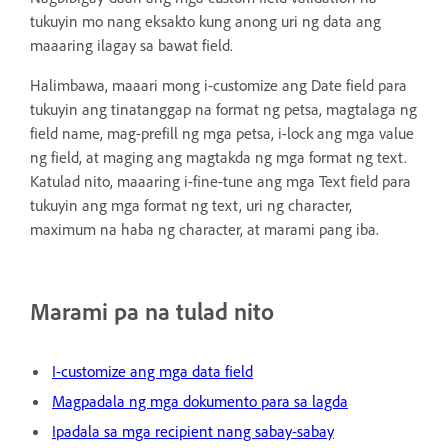
tukuyin mo nang eksakto kung anong uri ng data ang
maaaring ilagay sa bawat field.
Halimbawa, maaari mong i-customize ang Date field para
tukuyin ang tinatanggap na format ng petsa, magtalaga ng
field name, mag-prefill ng mga petsa, i-lock ang mga value
ng field, at maging ang magtakda ng mga format ng text.
Katulad nito, maaaring i-fine-tune ang mga Text field para
tukuyin ang mga format ng text, uri ng character,
maximum na haba ng character, at marami pang iba.
Marami pa na tulad nito
I-customize ang mga data field
Magpadala ng mga dokumento para sa lagda
Ipadala sa mga recipient nang sabay-sabay