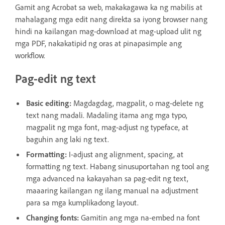
Gamit ang Acrobat sa web, makakagawa ka ng mabilis at
mahalagang mga edit nang direkta sa iyong browser nang
hindi na kailangan mag-download at mag-upload ulit ng
mga PDF, nakakatipid ng oras at pinapasimple ang
workflow.
Pag-edit ng text
Basic editing:
Magdagdag, magpalit, o mag-delete ng
text nang madali. Madaling itama ang mga typo,
magpalit ng mga font, mag-adjust ng typeface, at
baguhin ang laki ng text.
Formatting:
I-adjust ang alignment, spacing, at
formatting ng text. Habang sinusuportahan ng tool ang
mga advanced na kakayahan sa pag-edit ng text,
maaaring kailangan ng ilang manual na adjustment
para sa mga kumplikadong layout.
Changing fonts:
Gamitin ang mga na-embed na font