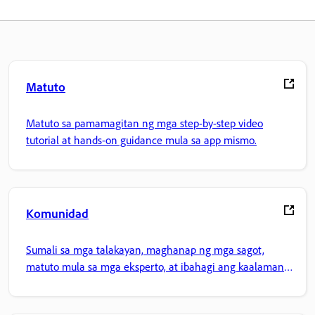
Matuto
Matuto sa pamamagitan ng mga step-by-step video
tutorial at hands-on guidance mula sa app mismo.
Komunidad
Sumali sa mga talakayan, maghanap ng mga sagot,
matuto mula sa mga eksperto, at ibahagi ang kaalaman
mo.