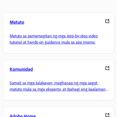
Matuto
Matuto sa pamamagitan ng mga step-by-step video
tutorial at hands-on guidance mula sa app mismo.
Komunidad
Sumali sa mga talakayan, maghanap ng mga sagot,
matuto mula sa mga eksperto, at ibahagi ang kaalaman
mo.
Adobe Home