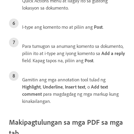
Quick Actions menu at ilagay ito sa gustong
lokasyon sa dokumento.
I-type ang komento mo at piliin ang
Post
.
Para tumugon sa anumang komento sa dokumento,
piliin ito at i-type ang iyong komento sa
Add a reply
field. Kapag tapos na, piliin ang
Post
.
Gamitin ang mga annotation tool tulad ng
Highlight
,
Underline
,
Insert text
, o
Add text
comment
para magdagdag ng mga markup kung
kinakailangan.
Makipagtulungan sa mga PDF sa mga
tab