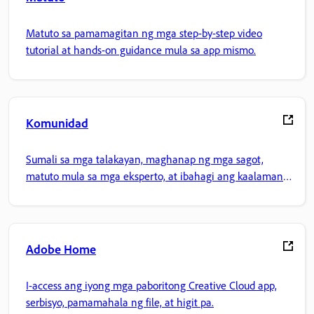
Matuto sa pamamagitan ng mga step-by-step video
tutorial at hands-on guidance mula sa app mismo.
Komunidad
Sumali sa mga talakayan, maghanap ng mga sagot,
matuto mula sa mga eksperto, at ibahagi ang kaalaman
mo.
Adobe Home
I-access ang iyong mga paboritong Creative Cloud app,
serbisyo, pamamahala ng file, at higit pa.