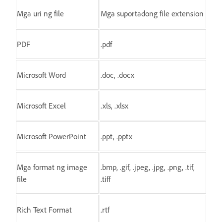
Mga uri ng file
Mga suportadong file extension
PDF
.pdf
Microsoft Word
.doc, .docx
Microsoft Excel
.xls, .xlsx
Microsoft PowerPoint
.ppt, .pptx
Mga format ng image
.bmp, .gif, .jpeg, .jpg, .png, .tif,
file
.tiff
Rich Text Format
.rtf