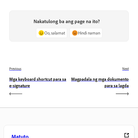
Nakatulong ba ang page na ito?
Oo, salamat
Hindi naman
Previous
Next
Mga keyboard shortcut para sa
Magpadala ng mga dokumento
e-signature
para sa lagda
Matuto