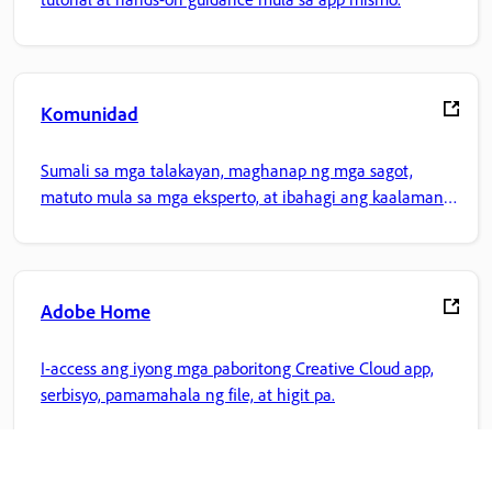
Komunidad
Sumali sa mga talakayan, maghanap ng mga sagot,
matuto mula sa mga eksperto, at ibahagi ang kaalaman
mo.
Adobe Home
I-access ang iyong mga paboritong Creative Cloud app,
serbisyo, pamamahala ng file, at higit pa.