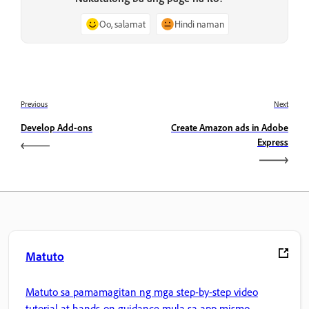
Oo, salamat
Hindi naman
Previous
Next
Develop Add-ons
Create Amazon ads in Adobe
Express
Matuto
Matuto sa pamamagitan ng mga step-by-step video
tutorial at hands-on guidance mula sa app mismo.