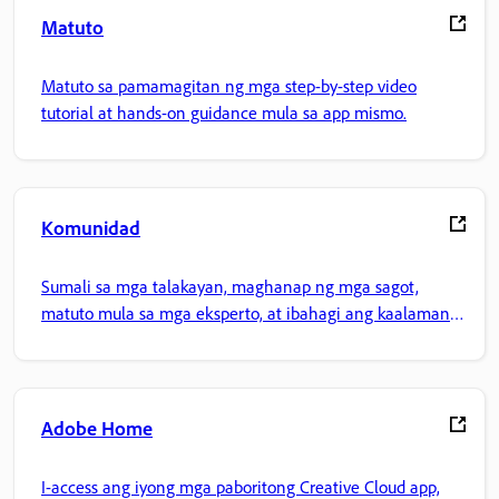
Matuto
Matuto sa pamamagitan ng mga step-by-step video
tutorial at hands-on guidance mula sa app mismo.
Komunidad
Sumali sa mga talakayan, maghanap ng mga sagot,
matuto mula sa mga eksperto, at ibahagi ang kaalaman
mo.
Adobe Home
I-access ang iyong mga paboritong Creative Cloud app,