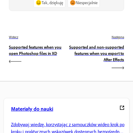
Tak, dziękuję
Niespecjalnie
Wstecz
Następna
Supported features when you
Supported and non-supported
open Photoshop files in XD
features when you export to
After Effects
Materiały do nauki
Zdobywaj wiedzę, korzystając z samouczków wideo krok po
kroku i praktycznych wskazówek dostępnych bezpośrednio