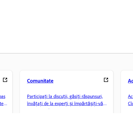
Comunitate
A
pas
Participați la discuții, găsiți răspunsuri,
Ac
te
învățați de la experți și împărtășiți-vă
Cl
cunoștințele.
mu