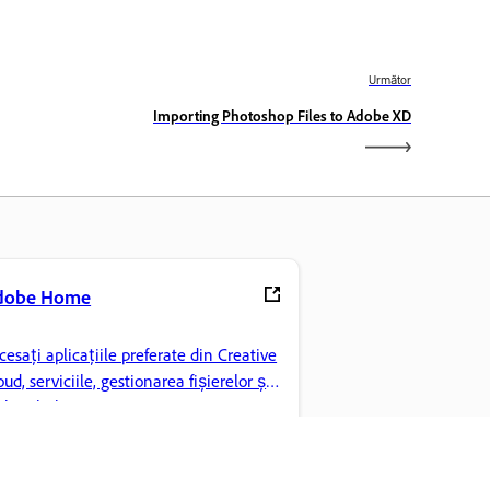
Următor
Importing Photoshop Files to Adobe XD
dobe Home
cesați aplicațiile preferate din Creative
oud, serviciile, gestionarea fișierelor și
lte altele.