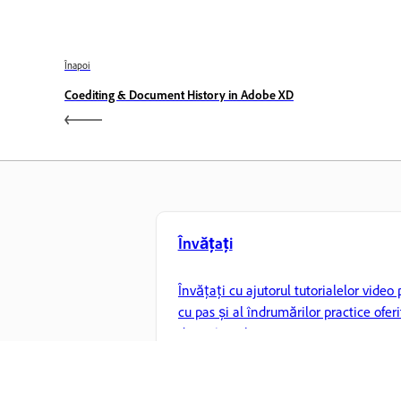
Înapoi
Coediting & Document History in Adobe XD
Învățați
Învățați cu ajutorul tutorialelor video 
cu pas și al îndrumărilor practice oferi
direct în aplicație.