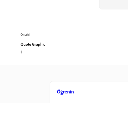
Önceki
Quote Graphic
Öğrenin
Doğrudan uygulama içinden adım ad
video eğitimleri ve uygulamalı rehberl
bilgi edinin.