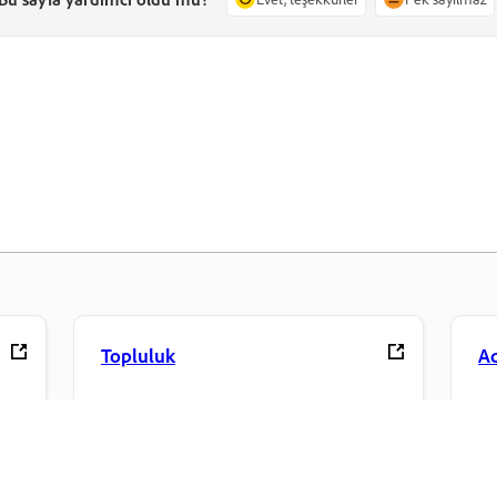
Topluluk
A
ım
Tartışmalara katılın, yanıtlar bulun,
Fa
ikle
uzmanlardan öğrenin ve bilginizi
hi
paylaşın.
fa