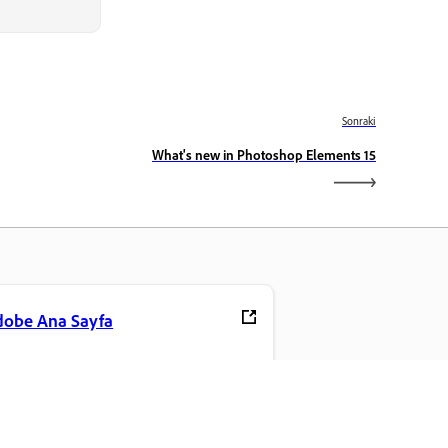
Sonraki
What's new in Photoshop Elements 15
dobe Ana Sayfa
vori Creative Cloud uygulamalarınıza,
zmetlerinize, dosya yönetimine ve daha
zlasına erişin.