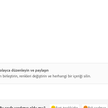
olayca düzenleyin ve paylaşın
 birleştirin, renkleri değiştirin ve herhangi bir içeriği silin.
Bu sayfa yardımcı oldu mu?
Evet, teşekkürler
Pek sayılmaz