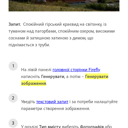
Запит.
Спокійний гірський краєвид на світанку, із
туманом над пагорбами, спокійним озером, високими
соснами й затишною хатиною з димом, що
піднімається з труби.
На лівій панелі
головної сторінки Firefly
натисніть
Генерувати
, а потім –
Генерувати
зображення
.
Уведіть
текстовий запит
і за потреби налаштуйте
параметри створення зображення.
У розділі
Тип вмісту
виберіть
Фотографія
або