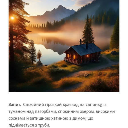
Запит.
Спокійний гірський краєвид на світанку, із
туманом над пагорбами, спокійним озером, високими
соснами й затишною хатиною з димом, що
піднімається з труби.