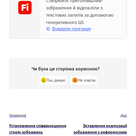
Створюйте приголомшливі
зображення й відеокліпи з
текстових запитів за допомогою
генеративного ШІ.
Відкрити програму
Чи була ця сторінка корисною?
Так, дякую
Не зовсім
Попередній
Далі
Установлення співвідношення
Зіставлення композиції
сторін зображень
зображення з референсним