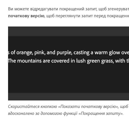
Ви можете відредагувати покращений запит, щоб згенеруват
початкову версію
, щоб переглянути запит перед покращенн
Скористайтеся кнопкою «Показати початкову версію», щоб п
вдосконалено за допомогою функції «Покращення запиту».