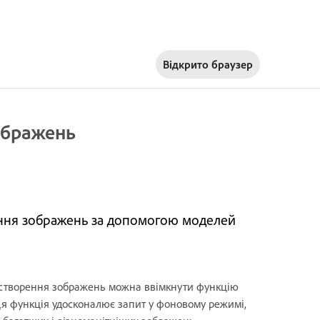
Відкрито
браузер
ображень
рення зображень за допомогою моделей
створення зображень можна ввімкнути функцію
Ця функція удосконалює запит у фоновому режимі,