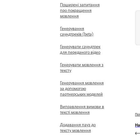
Поширені запитання
про покращення
мовлення
Генерування
саундтреків (beta)
Генерувати саундтрек
для переданого відео
Генерувати мовлення з
тексту
Генерування мовлення
за допомогою
партнерських моделей
Виправлення вимови в
тексті мовлення
По
Додавання пауз до
На
тексту мовлення