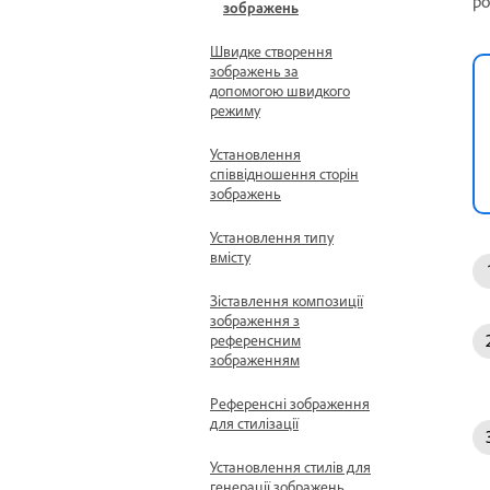
ро
зображень
Швидке створення
зображень за
допомогою швидкого
режиму
Установлення
співвідношення сторін
зображень
Установлення типу
вмісту
Зіставлення композиції
зображення з
референсним
зображенням
Референсні зображення
для стилізації
Установлення стилів для
генерації зображень