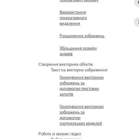
Використання
генеративного
видалення
Розширення зображень
Збільшення розміру
знімків
Створення векторних об’єктів
Текст на векторне зображення
Генерування векторних
зображень за
допомогою текстових
запитів
Генерування векторних
зображень за
допомогою
партнерських моделей
Робота зі звуком і відео