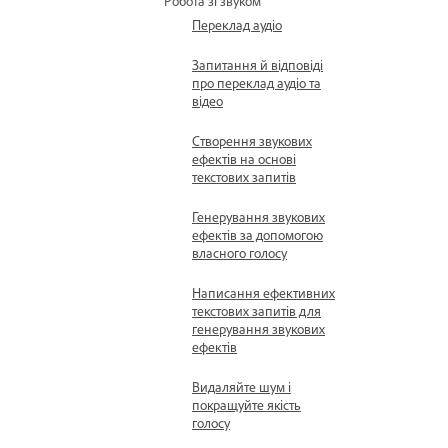
Робота зі звуком
Переклад аудіо
Запитання й відповіді
про переклад аудіо та
відео
Створення звукових
ефектів на основі
текстових запитів
Генерування звукових
ефектів за допомогою
власного голосу
Написання ефективних
текстових запитів для
генерування звукових
ефектів
Видаляйте шум і
покращуйте якість
голосу