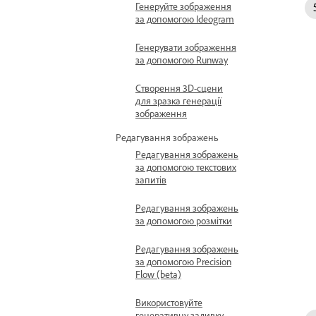
Генеруйте зображення
за допомогою Ideogram
Генерувати зображення
за допомогою Runway
Створення 3D-сцени
для зразка генерації
зображення
Редагування зображень
Редагування зображень
за допомогою текстових
запитів
Редагування зображень
за допомогою розмітки
Редагування зображень
за допомогою Precision
Flow (beta)
Використовуйте
генеративну заливку