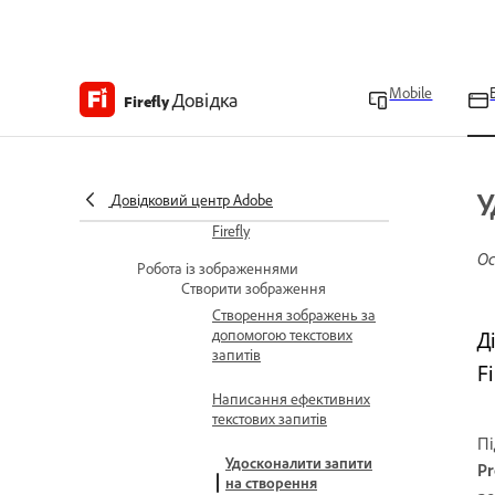
Огляд Content Credentials
Спеціальна пропозиція
Firefly з безлімітними
Mobile
Довідка
Firefly
генеруваннями
Доступ до програми
Доступ до Adobe Firefly
У
Довідковий центр Adobe
Огляд робочого простору
Firefly
Ос
Робота із зображеннями
Створити зображення
Створення зображень за
допомогою текстових
Д
запитів
Fi
Написання ефективних
текстових запитів
Пі
Удосконалити запити
P
на створення