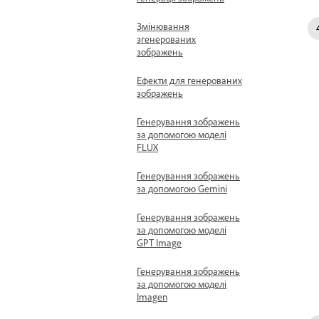
Змінювання
згенерованих
зображень
Ефекти для генерованих
зображень
Генерування зображень
за допомогою моделі
FLUX
Генерування зображень
за допомогою Gemini
Генерування зображень
за допомогою моделі
GPT Image
Генерування зображень
за допомогою моделі
Imagen