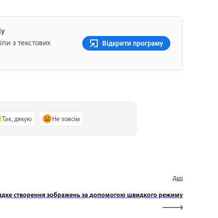
ly
пи з текстових
Відкрити програму
Так, дякую
Не зовсім
Далі
дке створення зображень за допомогою швидкого режиму