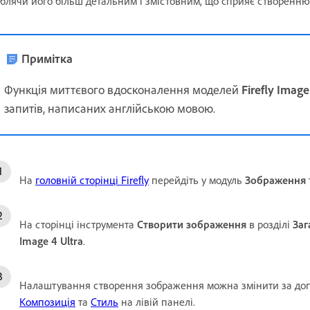
блячи його більш детальним і змістовним, що сприяє створенню
Примітка
Функція миттєвого вдосконалення моделей
Firefly Image
запитів, написаних англійською мовою.
На
головній сторінці Firefly
перейдіть у модуль
Зображення
На сторінці інструмента
Створити зображення
в розділі
Заг
Image 4 Ultra
.
Налаштування створення зображення можна змінити за до
Композиція
та
Стиль
на лівій панелі
.