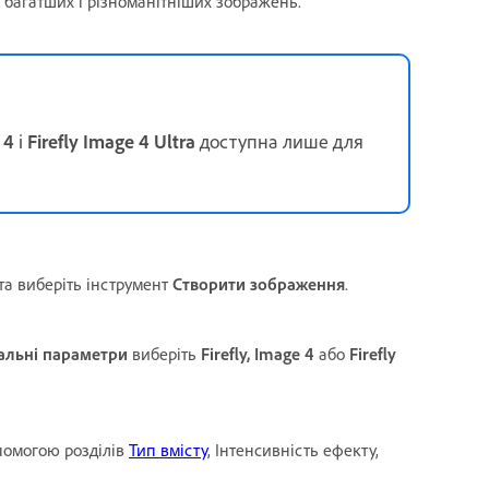
 багатших і різноманітніших зображень.
 4
і
Firefly Image 4 Ultra
доступна лише для
та виберіть інструмент
Створити зображення
.
альні параметри
виберіть
Firefly
, Image 4
або
Firefly
помогою розділів
Тип вмісту
, Інтенсивність ефекту,