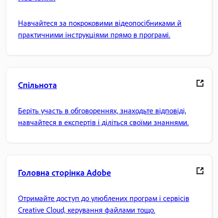
Навчайтеся за покроковими відеопосібниками й
практичними інструкціями прямо в програмі.
Спільнота
Беріть участь в обговореннях, знаходьте відповіді,
навчайтеся в експертів і діліться своїми знаннями.
Головна сторінка Adobe
Отримайте доступ до улюблених програм і сервісів
Creative Cloud, керування файлами тощо.