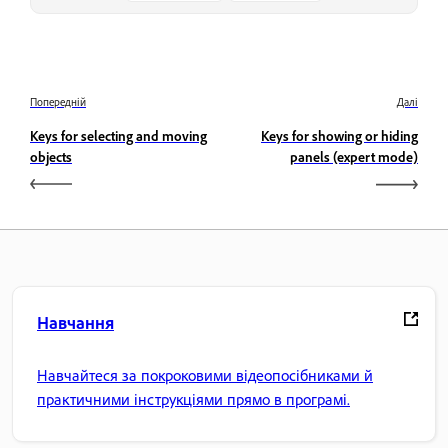
Попередній
Далі
Keys for selecting and moving
Keys for showing or hiding
objects
panels (expert mode)
Навчання
Навчайтеся за покроковими відеопосібниками й
практичними інструкціями прямо в програмі.