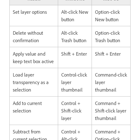
Set layer options
Alt-click New
Option-click
button
New button
Delete without
Alt-click
Option-click
confirmation
Trash button
Trash button
Apply value and
Shift + Enter
Shift + Enter
keep text box active
Load layer
Control-click
Command-click
transparency as a
layer
layer
selection
thumbnail
thumbnail
Add to current
Control +
Command +
selection
Shift-click
Shift-click layer
layer
thumbnail
Subtract from
Control +
Command +
current selection
Alt-click
Option-click