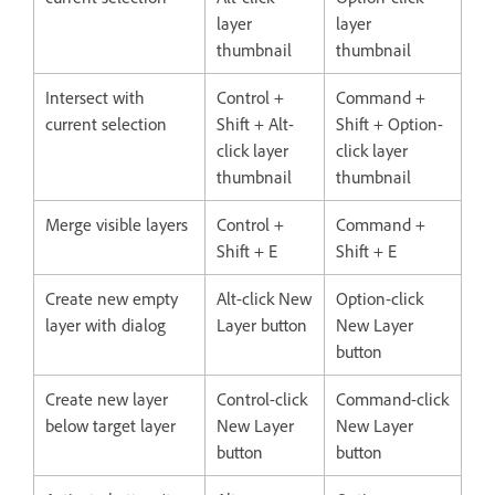
layer
layer
thumbnail
thumbnail
Intersect with
Control +
Command +
current selection
Shift + Alt-
Shift + Option-
click layer
click layer
thumbnail
thumbnail
Merge visible layers
Control +
Command +
Shift + E
Shift + E
Create new empty
Alt-click New
Option-click
layer with dialog
Layer button
New Layer
button
Create new layer
Control-click
Command-click
below target layer
New Layer
New Layer
button
button