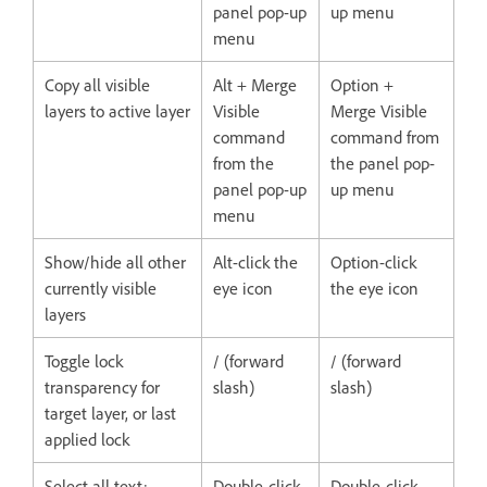
panel pop-up
up menu
menu
Copy all visible
Alt + Merge
Option +
layers to active layer
Visible
Merge Visible
command
command from
from the
the panel pop-
panel pop-up
up menu
menu
Show/hide all other
Alt-click the
Option-click
currently visible
eye icon
the eye icon
layers
Toggle lock
/ (forward
/ (forward
transparency for
slash)
slash)
target layer, or last
applied lock
Select all text;
Double-click
Double-click