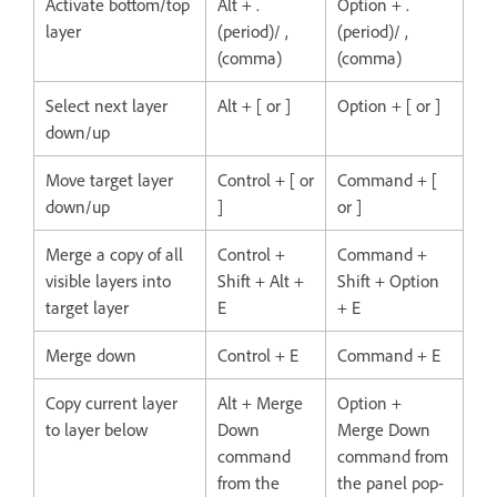
Activate bottom/top
Alt + .
Option + .
layer
(period)/ ,
(period)/ ,
(comma)
(comma)
Select next layer
Alt + [ or ]
Option + [ or ]
down/up
Move target layer
Control + [ or
Command + [
down/up
]
or ]
Merge a copy of all
Control +
Command +
visible layers into
Shift + Alt +
Shift + Option
target layer
E
+ E
Merge down
Control + E
Command + E
Copy current layer
Alt + Merge
Option +
to layer below
Down
Merge Down
command
command from
from the
the panel pop-