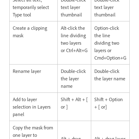
temporarily select
text layer
text layer
Type tool
thumbnail
thumbnail
Create a clipping
Alt-click the
Option-click
mask
line dividing
the line
two layers
dividing two
or Ctrl+Alt+G
layers or
Cmd+Option+G
Rename layer
Double-click
Double-click
the layer
the layer name
name
Add to layer
Shift + Alt + [
Shift + Option
selection in Layers
or ]
+ [ or]
panel
Copy the mask from
one layer to
Alt + drag
Alt + drag layer