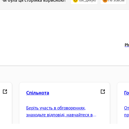
Чи була ця сторінка корисною?
Ph
Спільнота
Г
Беріть участь в обговореннях,
От
знаходьте відповіді, навчайтеся в
пр
експертів і діліться своїми знаннями.
ке