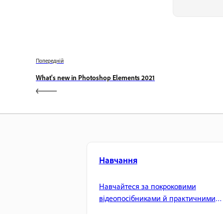
Попередній
What's new in Photoshop Elements 2021
Навчання
Навчайтеся за покроковими
відеопосібниками й практичними
інструкціями прямо в програмі.