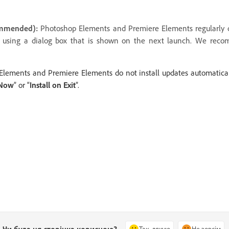
ommended):
Photoshop Elements and Premiere Elements regularly c
d using a dialog box that is shown on the next launch. We recom
lements and Premiere Elements do not install updates automatically
 Now
” or “
Install on Exit
”.
Так, дякую
Не зовсім