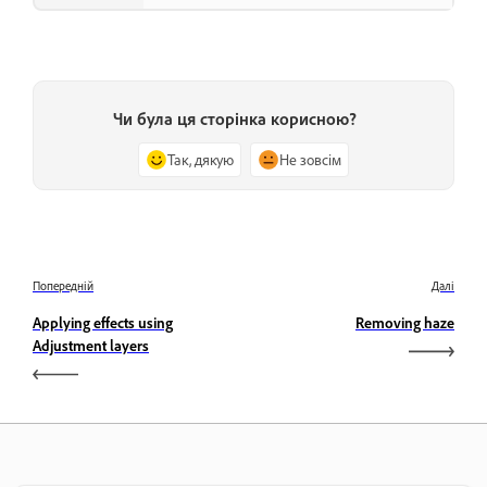
Чи була ця сторінка корисною?
Так, дякую
Не зовсім
Попередній
Далі
Applying effects using
Removing haze
Adjustment layers