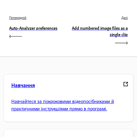
Попередній
Далі
Auto-Analyzer preferences
Add numbered image files as a
single clip
Навчання
Навчайтеся за покроковими відеопосібниками й
практичними інструкціями прямо в програмі.