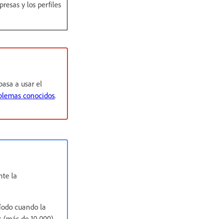
resas y los perfiles
asa a usar el
oblemas conocidos
.
te la
ríodo cuando la
 (más de 10 000),