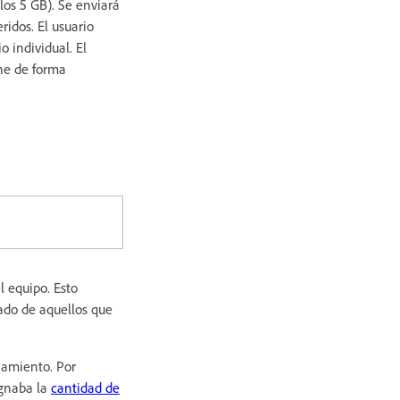
 los 5 GB). Se enviará
ridos. El usuario
o individual. El
ine de forma
 equipo. Esto
do de aquellos que
namiento. Por
ignaba la
cantidad de