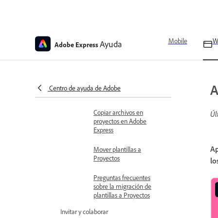
Crear archivos, carpetas,
marcas y bibliotecas en
proyectos
Mobile
W
Ayuda
Adobe Express
Mover recursos a un
proyecto en Adobe Express
Compartir proyectos en
A
Centro de ayuda de Adobe
Adobe Express
Copiar archivos en
Úl
proyectos en Adobe
Express
Ap
Mover plantillas a
Proyectos
lo
Preguntas frecuentes
sobre la migración de
plantillas a Proyectos
Invitar y colaborar