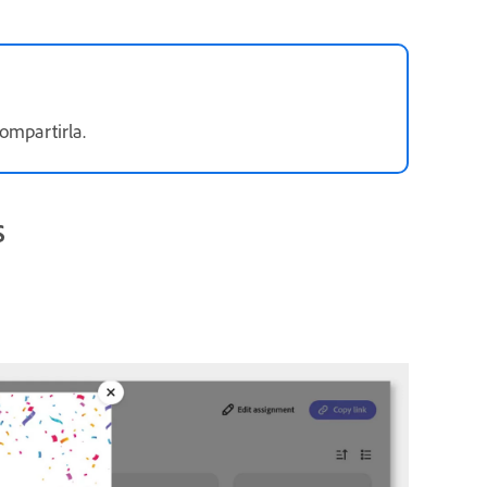
ompartirla.
S