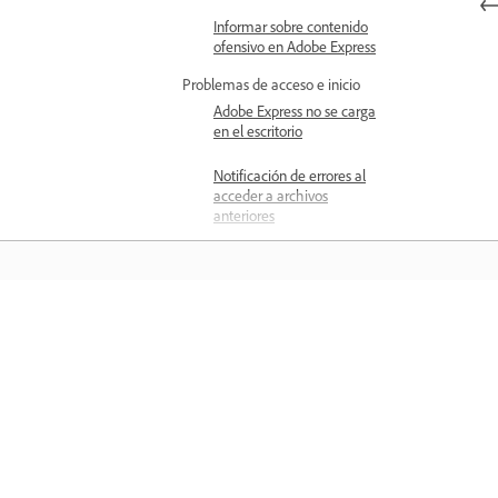
Informar sobre contenido
ofensivo en Adobe Express
Problemas de acceso e inicio
Adobe Express no se carga
en el escritorio
Notificación de errores al
acceder a archivos
anteriores
Problemas de rendimiento
La carga del vídeo es lenta
en Chromebook
Aprender
La reproducción de vídeo
es lenta en Chromebook
Aprenda con tutoriales en vídeo paso 
Problemas del flujo de trabajo
entre aplicaciones
paso y orientación práctica directame
Archivos convertidos
en la aplicación.
desde la versión
precedente de Adobe