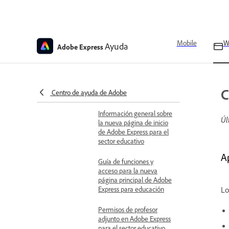
Acceso a Adobe Express
para el sector educativo a
través de MagicSchool
Mobile
W
Ayuda
Adobe Express
Tipos de tareas con
restricciones de
dispositivos o cuentas en
Adobe Express para el
C
Centro de ayuda de Adobe
sector educativo
Información general sobre
Úl
la nueva página de inicio
de Adobe Express para el
sector educativo
A
Guía de funciones y
acceso para la nueva
página principal de Adobe
Express para educación
Lo
Permisos de profesor
adjunto en Adobe Express
para el sector educativo