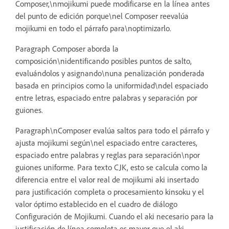
Composer,\nmojikumi puede modificarse en la línea antes
del punto de edición porque\nel Composer reevalúa
mojikumi en todo el párrafo para\noptimizarlo.
Paragraph Composer aborda la
composición\nidentificando posibles puntos de salto,
evaluándolos y asignando\nuna penalización ponderada
basada en principios como la uniformidad\ndel espaciado
entre letras, espaciado entre palabras y separación por
guiones.
Paragraph\nComposer evalúa saltos para todo el párrafo y
ajusta mojikumi según\nel espaciado entre caracteres,
espaciado entre palabras y reglas para separación\npor
guiones uniforme. Para texto CJK, esto se calcula como la
diferencia entre el valor real de mojikumi aki insertado
para justificación completa o procesamiento kinsoku y el
valor óptimo establecido en el cuadro de diálogo
Configuración de Mojikumi. Cuando el aki necesario para la
justificación de línea completa es mayor que el aki