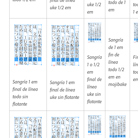
todo de 1
uke 1/2
to
uke 1/2 em
em
em
1 
Sangría
de 1 em
fin de
Sangría
Fi
línea
1 o 1/2
lí
todo 1/2
em
to
em en
final de
e
Sangría 1 em
Sangría 1 em
mojibake
línea
final de línea
final de línea
uke sin
todo sin
uke sin flotante
flotante
flotante