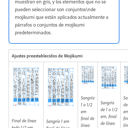
muestran en gris, y los elementos que no se
pueden seleccionar son conjuntos\nde
mojikumi que están aplicados actualmente a
párrafos o conjuntos de mojikumi
predeterminados.
Ajustes preestablecidos de Mojikumi
Sangría
Sa
Sangría
1 o 1/2
de
de 1 o 1/2
em
em
em; final
final de
fi
Final de línea
Sangría 1 em
de línea
línea
lí
todo 1/2 em
final de línea