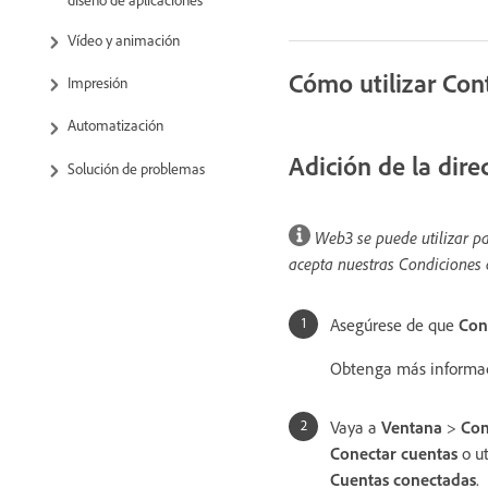
Vídeo y animación
Cómo utilizar Con
Impresión
Automatización
Adición de la dir
Solución de problemas
Web3 se puede utilizar pa
acepta nuestras Condiciones d
Asegúrese de que
Con
Obtenga más informac
Vaya a
Ventana
>
Con
Conectar cuentas
o ut
Cuentas conectadas
.