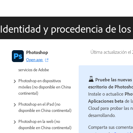
Identidad y procedencia de lo
Introducción a Photoshop
Photoshop
Última actualización el
Open app
Photoshop y otros productos y
servicios de Adobe
Pruebe las nuevas 
Photoshop en dispositivos
escritorio de Photosh
móviles (no disponible en China
continental)
Instale o actualice
Pho
Aplicaciones beta
de l
Photoshop en el iPad (no
Cloud para probar las 
disponible en China continental)
desarrollando.
Photoshop en la web (no
Comparta sus comentar
disponible en China continental)