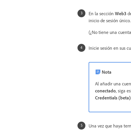
En la sección
Web3
de
inicio de sesión único.
(¿No tiene una cuent
Inicie sesión en sus c
Nota
Al añadir una cue
conectado
, siga 
Credentials (beta)
Una vez que haya term