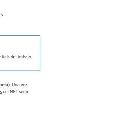
y
ials del trabajo.
beta)
. Una vez
s
del NFT serán