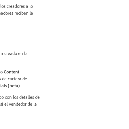
os creadores a lo
eadores reciben la
an creado en la
do
Content
s de cartera de
als (beta)
.
p con los detalles de
si el vendedor de la