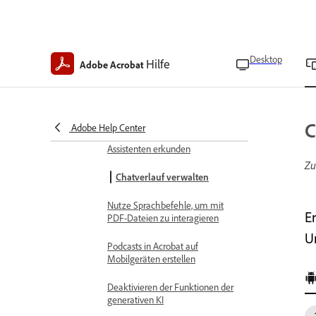
Ordner verwalten
Acrobat KI verwenden
Desktop
Hilfe
Adobe Acrobat
KI-Funktionen in Acrobat auf dem
Smartphone
KI-Zusammenfassung
C
Adobe Help Center
PDF-Dateien mit dem KI-
Assistenten erkunden
Zu
Chatverlauf verwalten
Nutze Sprachbefehle, um mit
E
PDF-Dateien zu interagieren
U
Podcasts in Acrobat auf
Mobilgeräten erstellen
Deaktivieren der Funktionen der
generativen KI