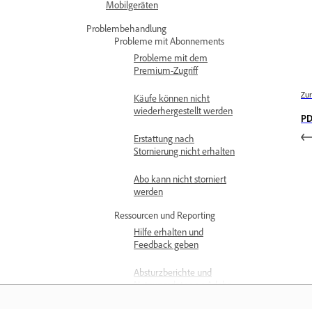
Mobilgeräten
Problembehandlung
Probleme mit Abonnements
Probleme mit dem
Premium-Zugriff
Zur
Käufe können nicht
wiederhergestellt werden
PD
Erstattung nach
Stornierung nicht erhalten
Abo kann nicht storniert
werden
Ressourcen und Reporting
Hilfe erhalten und
Feedback geben
Absturzberichte und
Nutzungsdaten an Adobe
senden