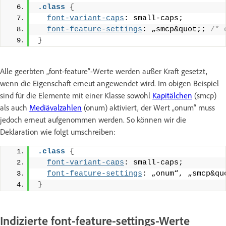
.class
{
font-variant-caps
: small-caps;
font-feature-settings
: „smcp&quot;; 
/* 
}
Alle geerbten „font-feature“-Werte werden außer Kraft gesetzt,
wenn die Eigenschaft erneut angewendet wird. Im obigen Beispiel
sind für die Elemente mit einer Klasse sowohl
Kapitälchen
(smcp)
als auch
Mediävalzahlen
(onum) aktiviert, der Wert „onum“ muss
jedoch erneut aufgenommen werden. So können wir die
Deklaration wie folgt umschreiben:
.class
{
font-variant-caps
: small-caps;
font-feature-settings
: „onum“, „smcp&qu
}
Indizierte font-feature-settings-Werte