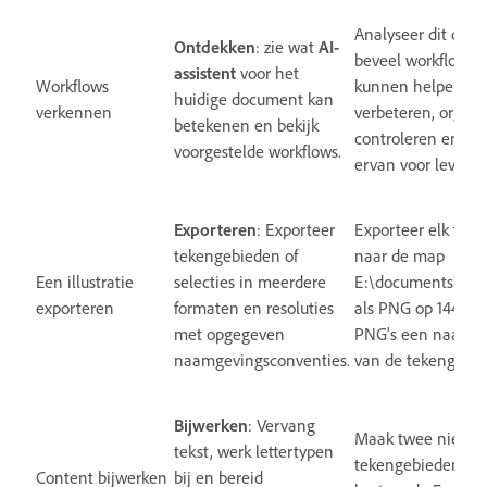
Analyseer dit doc
Ontdekken
: zie wat
AI-
beveel workflows 
assistent
voor het
Workflows
kunnen helpen bij
huidige document kan
verkennen
verbeteren, organi
betekenen en bekijk
controleren en vo
voorgestelde workflows.
ervan voor leverin
Exporteren
: Exporteer
Exporteer elk tek
tekengebieden of
naar de map
Een illustratie
selecties in meerdere
E:\documents\pro
exporteren
formaten en resoluties
als PNG op 144 ppi
met opgegeven
PNG's een naam o
naamgevingsconventies.
van de tekengebi
Bijwerken
: Vervang
Maak twee nieuw
tekst, werk lettertypen
tekengebieden met
Content bijwerken
bij en bereid