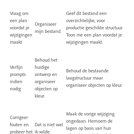
Vraag om
Geef dit bestand een
een plan
overzichtelijke, voor
Organiseer
voordat je
productie geschikte structuur.
mijn bestand.
wijzigingen
Toon me een plan voordat je
maakt
wijzigingen maakt.
Behoud het
Verfijn
huidige
Behoud de bestaande
prompts
ontwerp en
laagstructuur maar
indien
organiseer
organiseer objecten op kleur.
nodig
objecten op
kleur.
Maak de vorige wijziging
Corrigeer
ongedaan. Hernoem de
fouten en
Dat is niet wat
lagen op basis van hun
probeer het
ik wilde.