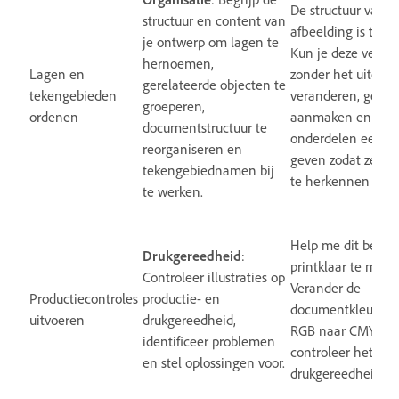
De structuur van d
structuur en content van
afbeelding is te c
je ontwerp om lagen te
Kun je deze veree
hernoemen,
Lagen en
zonder het uiterlijk
gerelateerde objecten te
tekengebieden
veranderen, gesch
groeperen,
ordenen
aanmaken en de
documentstructuur te
onderdelen een 
reorganiseren en
geven zodat ze ge
tekengebiednamen bij
te herkennen zijn?
te werken.
Help me dit besta
Drukgereedheid
:
printklaar te make
Controleer illustraties op
Verander de
Productiecontroles
productie- en
documentkleurmo
uitvoeren
drukgereedheid,
RGB naar CMYK e
identificeer problemen
controleer het op
en stel oplossingen voor.
drukgereedheidsp