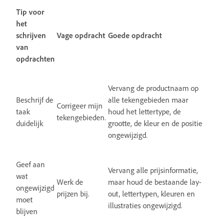
Tip voor
het
schrijven
Vage opdracht
Goede opdracht
van
opdrachten
Vervang de productnaam op
Beschrijf de
alle tekengebieden maar
Corrigeer mijn
taak
houd het lettertype, de
tekengebieden.
duidelijk
grootte, de kleur en de positie
ongewijzigd.
Geef aan
Vervang alle prijsinformatie,
wat
Werk de
maar houd de bestaande lay-
ongewijzigd
prijzen bij.
out, lettertypen, kleuren en
moet
illustraties ongewijzigd.
blijven