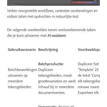
Verken voorgestelde workflows, controleer aanbevelingen en
voltooi taken met opdrachten in natuurlijke taal.
De volgende voorbeelden tonen veelvoorkomende taken
die je kunt uitvoeren met
AI-assistent
.
Gebruiksscenario
Beschrijving
Voorbeeldopdrac
Batchproductie
:
Dupliceer het tek
Batchbewerkingen
Dupliceer
'Template' 25 keer
uitvoeren op
tekengebieden, maak
de tekst 'Campagne
meerdere
groottevariaties en werk
elk tekengebied d
tekengebieden
inhoud bij in meerdere
nieuwe naam uit de
documentversies.
Exporteer elk als 
Organisatie
: Begrijp de