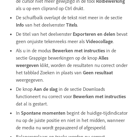
de cursor niet meer gewijzigd in de tool
Rolbewerking
als u op een cliprand op Ctrl drukt.
De schuifbalk overlapt de tekst niet meer in de sectie
Info
van het deelvenster
Titels
.
De titel van het deelvenster
Exporteren en delen
bevat
geen onjuiste tekenreeks meer als
Videocollage
.
Als u in de modus
Bewerken met instructies
in de
sectie Grappige bewerkingen op de knop
Alles
weergeven
klikt, worden de resultaten nu correct onder
het tabblad Zoeken in plaats van
Geen resultaat
weergegeven.
De knop
Aan de slag
in de sectie Downloads
functioneert nu correct voor
Bewerken met instructies
dat al is gestart.
In
Spontane momenten
begint de huidige-tijdindicator
nu op de juiste positie en niet in het midden, wanneer
de media nu wordt gepauzeerd of afgespeeld.
Balansregelaars en tracks worden nu correct