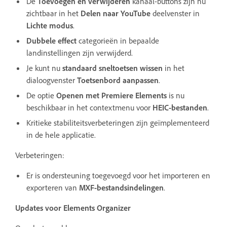
De
Toevoegen en verwijderen
kanaal-buttons zijn nu
zichtbaar in het
Delen naar YouTube
deelvenster in
Lichte modus
.
Dubbele effect
categorieën in bepaalde
landinstellingen zijn verwijderd.
Je kunt nu
standaard sneltoetsen wissen
in het
dialoogvenster
Toetsenbord aanpassen
.
De optie
Openen met Premiere Elements
is nu
beschikbaar in het contextmenu voor
HEIC-bestanden
.
Kritieke stabiliteitsverbeteringen zijn geïmplementeerd
in de hele applicatie.
Verbeteringen:
Er is ondersteuning toegevoegd voor het importeren en
exporteren van
MXF-bestandsindelingen
.
Updates voor Elements Organizer