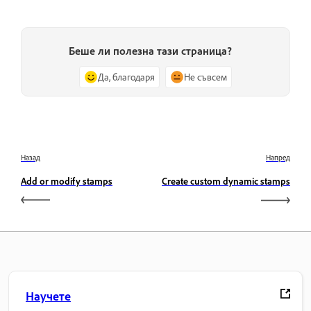
Беше ли полезна тази страница?
Да, благодаря
Не съвсем
Назад
Напред
Add or modify stamps
Create custom dynamic stamps
Научете