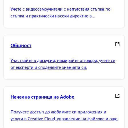
Учете с видеосамоучители с напътствия стъпка по
стъпка и практически насоки директно в
приложението.
Общност
Участвайте в дискусии, намирайте отговори, учете се
от експерти и споделяйте знанията си.
Начална страница на Adobe
Получете достъп до любимите си приложения и
услуги в Creative Cloud, управление на файлове и още.