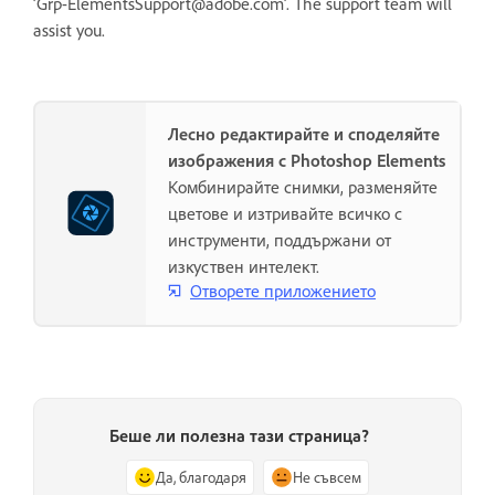
‘Grp-ElementsSupport@adobe.com’. The support team will
assist you.
Лесно редактирайте и споделяйте
изображения с Photoshop Elements
Комбинирайте снимки, разменяйте
цветове и изтривайте всичко с
инструменти, поддържани от
изкуствен интелект.
Отворете приложението
Беше ли полезна тази страница?
Да, благодаря
Не съвсем