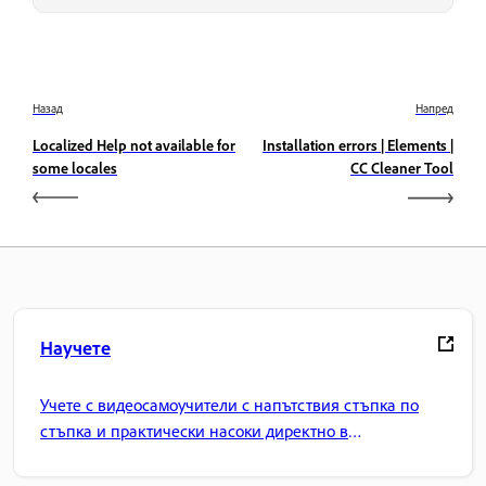
Назад
Напред
Localized Help not available for
Installation errors | Elements |
some locales
CC Cleaner Tool
Научете
Учете с видеосамоучители с напътствия стъпка по
стъпка и практически насоки директно в
приложението.