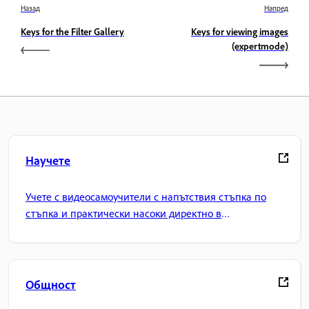
Назад
Напред
Keys for the Filter Gallery
Keys for viewing images
(expertmode)
Научете
Учете с видеосамоучители с напътствия стъпка по
стъпка и практически насоки директно в
приложението.
Общност