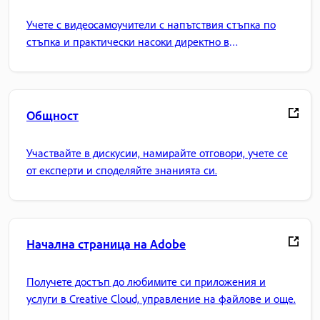
Учете с видеосамоучители с напътствия стъпка по
стъпка и практически насоки директно в
приложението.
Общност
Участвайте в дискусии, намирайте отговори, учете се
от експерти и споделяйте знанията си.
Начална страница на Adobe
Получете достъп до любимите си приложения и
услуги в Creative Cloud, управление на файлове и още.