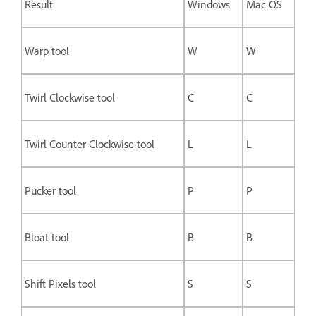
Result
Windows
Mac OS
Warp tool
W
W
Twirl Clockwise tool
C
C
Twirl Counter Clockwise tool
L
L
Pucker tool
P
P
Bloat tool
B
B
Shift Pixels tool
S
S