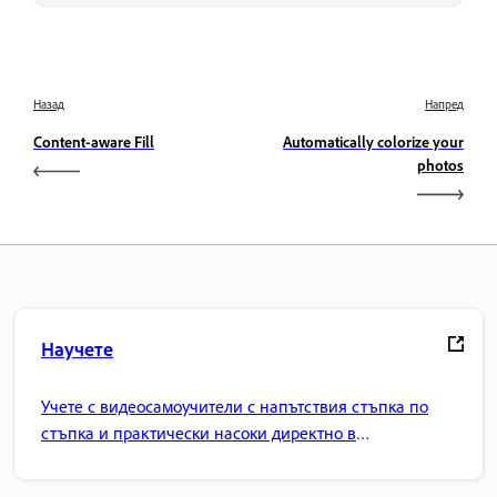
Назад
Напред
Content-aware Fill
Automatically colorize your
photos
Научете
Учете с видеосамоучители с напътствия стъпка по
стъпка и практически насоки директно в
приложението.