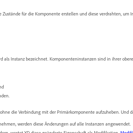
ustände für die Komponente erstellen und diese verdrahten, um Int
d als Instanz bezeichnet. Komponenteninstanzen sind in ihrer oberen
nd
unden.
n, ohne die Verbindung mit der Primärkomponente aufzuheben. Und d
ehmen, werden diese Änderungen auf alle Instanzen angewendet.
dern, wertet XD diese geänderte Eigenschaft als Modifikation.
Modif