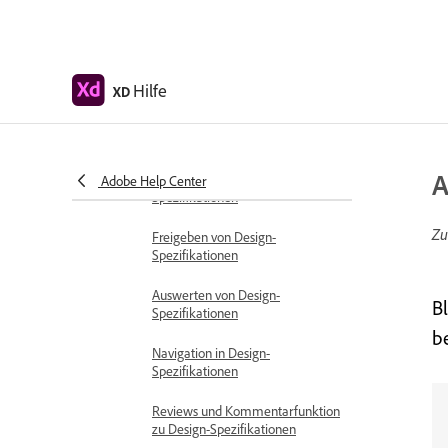
Zugriffsberechtigungen für
Freigabelinks festlegen
Arbeiten mit freigegebenen
Hilfe
XD
Prototypen in XD
Prototyp-Review
A
Arbeiten mit Design-
Adobe Help Center
Spezifikationen
Zu
Freigeben von Design-
Spezifikationen
Auswerten von Design-
B
Spezifikationen
b
Navigation in Design-
Spezifikationen
Reviews und Kommentarfunktion
zu Design-Spezifikationen