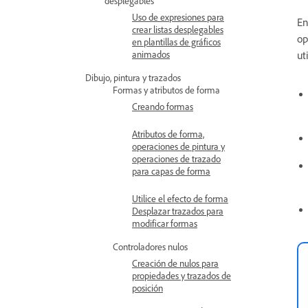
desplegables
Uso de expresiones para
En
crear listas desplegables
op
en plantillas de gráficos
animados
ut
Dibujo, pintura y trazados
Formas y atributos de forma
Creando formas
Atributos de forma,
operaciones de pintura y
operaciones de trazado
para capas de forma
Utilice el efecto de forma
Desplazar trazados para
modificar formas
Controladores nulos
Creación de nulos para
propiedades y trazados de
posición