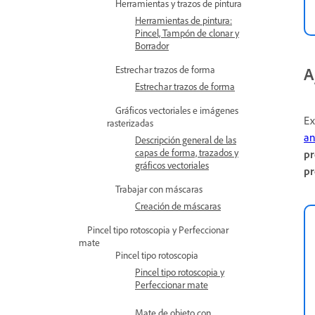
Herramientas y trazos de pintura
Herramientas de pintura:
Pincel, Tampón de clonar y
Borrador
Estrechar trazos de forma
A
Estrechar trazos de forma
Gráficos vectoriales e imágenes
Ex
rasterizadas
an
Descripción general de las
capas de forma, trazados y
pr
gráficos vectoriales
pr
Trabajar con máscaras
Creación de máscaras
Pincel tipo rotoscopia y Perfeccionar
mate
Pincel tipo rotoscopia
Pincel tipo rotoscopia y
Perfeccionar mate
Mate de objeto con