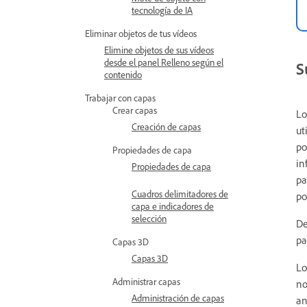
tecnología de IA
Eliminar objetos de tus vídeos
Elimine objetos de sus vídeos
desde el panel Relleno según el
S
contenido
Trabajar con capas
Crear capas
Lo
Creación de capas
ut
po
Propiedades de capa
in
Propiedades de capa
pa
Cuadros delimitadores de
po
capa e indicadores de
selección
De
pa
Capas 3D
Capas 3D
Lo
Administrar capas
no
Administración de capas
an