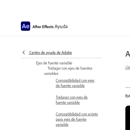
Efectos de texto
Efectos de texto
Animación del texto
Animación de texto
Ayuda
After Effects
Animación del texto
Ejemplos de animación de texto
Ejemplos y recursos para
A
Centro de ayuda de Adobe
animación de texto
Ejes de fuente variable
Úl
Trabajar con ejes de fuentes
variables
Compatibilidad con ejes
de fuente variable
``
fo
Trabajar con ejes de
fuente variable
Compatibilidad con scripts
para ejes de fuente
variable