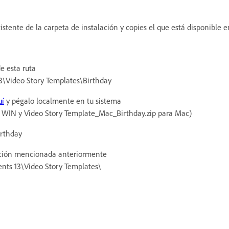
ente de la carpeta de instalación y copies el que está disponible en
e esta ruta
3\Video Story Templates\Birthday
uí
y pégalo localmente en tu sistema
a WIN y Video Story Template_Mac_Birthday.zip para Mac)
irthday
cación mencionada anteriormente
nts 13\Video Story Templates\