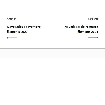
Anterior
Siguiente
Novedades de Premiere
Novedades de Premiere
Elements 2022
Elements 2024
Aprender
Aprenda con tutoriales en vídeo paso a paso y orientación
práctica directamente en la aplicación.