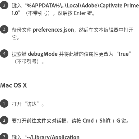
键入“
%APPDATA%\..\Local\Adobe\Captivate Prime
1.0
”（不带引号），然后按 Enter 键。
备份文件
preferences.json
，然后在文本编辑器中打开
它。
搜索键
debugMode
并将此键的值属性更改为“
true
”
（不带引号）。
Mac OS X
打开“访达”。
要打开
前往文件夹
对话框，请按
Cmd + Shift + G
键。
键入“
~/Library/Application