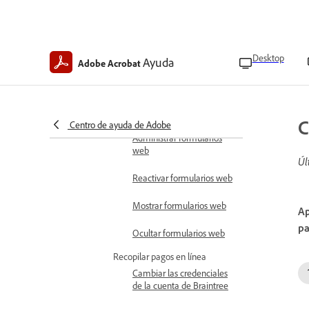
plantillas eliminados
Trabajo con formularios web
Crear formularios web
Desktop
Ayuda
Adobe Acrobat
Deshabilitación de
formularios web
Editar formularios web
C
Centro de ayuda de Adobe
Administrar formularios
web
Úl
Reactivar formularios web
Mostrar formularios web
Ap
pa
Ocultar formularios web
Recopilar pagos en línea
Cambiar las credenciales
de la cuenta de Braintree