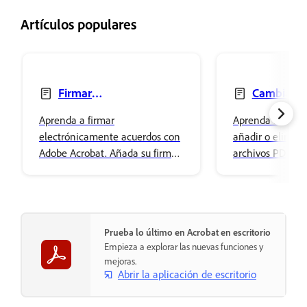
Artículos populares
Firmar
Cambiar, 
electrónicamente acuerdos
eliminar texto
Aprenda a firmar
Aprenda a cambi
electrónicamente acuerdos con
añadir o elimina
Adobe Acrobat. Añada su firma
archivos PDF ut
fácilmente y almacénela de
Acrobat. Ajuste 
forma segura en el
de la fuente y dé
Almacenamiento en la nube de
contenido.
Adobe.
Prueba lo último en Acrobat en escritorio
Empieza a explorar las nuevas funciones y
mejoras.
Abrir la aplicación de escritorio