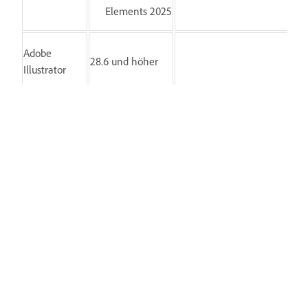
Elements 2025
Adobe
28.6 und höher
Illustrator
Adobe InCopy
19.5 und höher
Adobe
19.5 und höher
InDesign
Adobe
InDesign
19.5 und höher
Server
Adobe
8.0
Lightroom